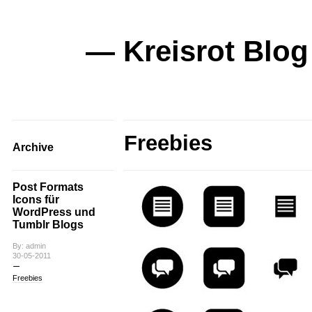
— Kreisrot Blog
Freebies
Archive
Post Formats
Icons für
WordPress und
Tumblr Blogs
By: admin
30-05-2011
Freebies